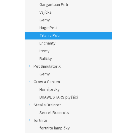
n
Gargantuan Peti
e
Vajíčka
l
Gemy
Huge Peti
Titanic Peti
Enchanty
Itemy
Balíčky
Pet Simulator X
Gemy
Grow a Garden
Herní prvky
BRAWL STARS plyšáci
Steal a Brainrot
Secret Brainrots
fortnite
fortnite lampičky