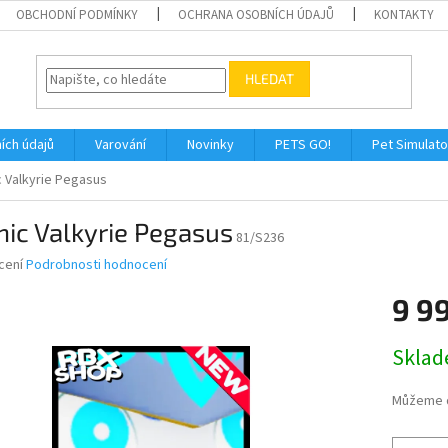
OBCHODNÍ PODMÍNKY
OCHRANA OSOBNÍCH ÚDAJŮ
KONTAKTY
HLEDAT
ích údajů
Varování
Novinky
PETS GO!
Pet Simulato
c Valkyrie Pegasus
nic Valkyrie Pegasus
81/S236
né
cení
Podrobnosti hodnocení
ní
9 9
u
Měrná
Skla
cena:
ek.
Můžeme d