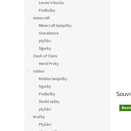
Levne V-bucks
Podložky
minecraft
MInecraft lampičky
Stavebnice
plyšáci
figurky
Clash of Clans
Herní Prvky
roblox
Roblox lampičky
figurky
Souvi
Podložky
školní tašky
Novi
plyšáci
Hračky
Plyšáci