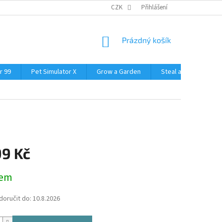
CZK
Přihlášení
NÁKUPNÍ
Prázdný košík
KOŠÍK
r 99
Pet Simulator X
Grow a Garden
Steal a Brainrot
99 Kč
dem
oručit do:
10.8.2026