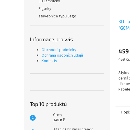
3D Lampičky
Figurky
stavebnice typu Lego
3D L
"GEM
Informace pro vás
Průmě
hodno
Obchodní podmínky
459
produ
Ochrana osobních údajů
je
Měrná
459 Kč 
Kontakty
5,0
cena:
z
Stylov
5
černá 
hvězdi
dálkov
kabe
Top 10 produktů
Popi
Gemy
149 Kč
Titanic Christmas present