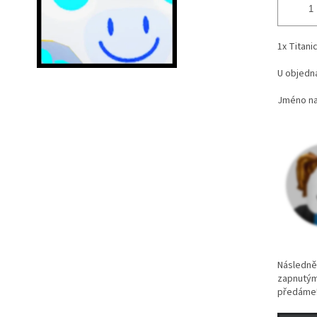
1x Titani
U objedná
Jméno naj
Následně 
zapnutým
předáme