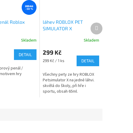
399 Kč
–50 %
enál Roblox
láhev ROBLOX PET
Další
SIMULATOR X
produkt
Skladem
Skladem
Průměrné
hodnocení
299 Kč
produktu
DETAIL
je
Měrná
299 Kč / 1 ks
DETAIL
4,0
cena:
rový penál /
z
motivem hry
Všechny pety ze hry ROBLOX
5
Petsimulator X na jedné láhvi.
hvězdiček.
skvělá do školy, při hře i
sportu, obsah 65ml.