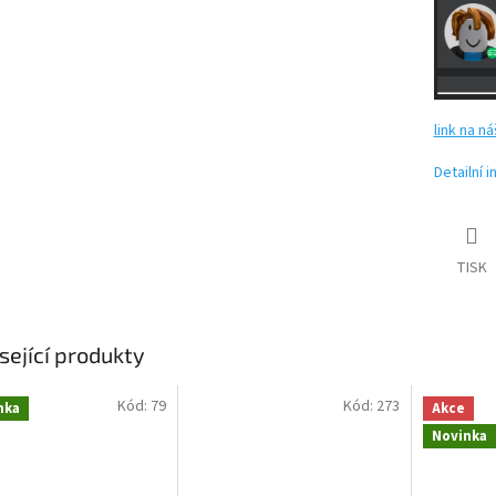
link na ná
Detailní 
TISK
sející produkty
Kód:
79
Kód:
273
nka
Akce
Novinka