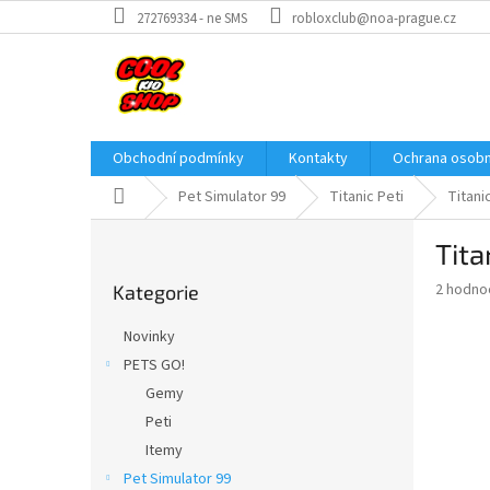
Přejít
272769334 - ne SMS
robloxclub@noa-prague.cz
na
obsah
Obchodní podmínky
Kontakty
Ochrana osobn
Domů
Pet Simulator 99
Titanic Peti
Titani
P
Tita
o
Přeskočit
s
Průměr
2 hodno
Kategorie
kategorie
t
hodnoce
r
produkt
Novinky
a
je
PETS GO!
5,0
n
z
Gemy
n
5
í
Peti
hvězdič
p
Itemy
a
Pet Simulator 99