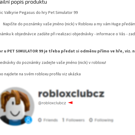
ailní popis produktu
ic Valkyrie Pegasus do hry Pet Simulator 99
Napište do poznámky vaše jméno (nick) v Robloxu a my vám Huge předá
námku k objednávce zadáte při realizaci objednávky - informace o Vás - za
r u PET SIMULATOR 99 je třeba předat si odměnu přímo ve hře, viz. n
jednávky do poznámky zadejte vaše jméno (nick) v robloxu!
o najdete na svém robloxu profilu viz ukázka