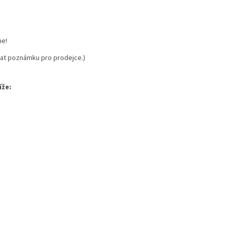
me!
dat poznámku pro prodejce.)
íže: