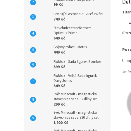
Det
99 Kč
Titan
Levitující astronaut -vícefunkční
749 Kč
Stavebnice transformers
(Poz
Optimus Prime
649 Kč
Bojový robot - Matrix
Pozo
449 Kč
U ob
Roblox - Sada figurek Zombie
599 Kč
Jmén
Roblox - Velká Sada figurek
Davy Jones
549 Kč
Svět Minecraft - magnetická
stavebnice sada 32 dílný set
299 Kč
Svět Minecraft - magnetická
stavebnice sada 320 dílný set
1 900 Kč