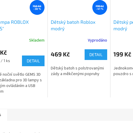
750 Kč
799 Kč
–38 %
–41 %
ampa ROBLOX
Dětský batoh Roblox
Dětský p
S"
modrý
modrý
Skladem
Vyprodáno
rné
cení
 Kč
ktu
469 Kč
199 Kč
DETAIL
/ 1 ks
DETAIL
Dětský batoh s polstrovanými
Jednokomo
zády a měkčenými popruhy
pouzdro s 
é noční světlo GEMS 3D
základna pro 3D lampy s
ček.
ým ovládáním a USB
lem
s