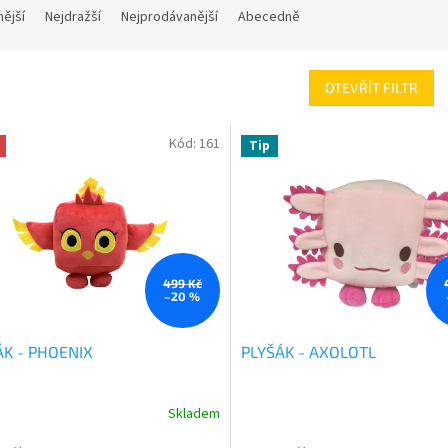
nější
Nejdražší
Nejprodávanější
Abecedně
OTEVŘÍT FILTR
Kód:
161
Tip
499 Kč
–20 %
ÁK - PHOENIX
PLYŠÁK - AXOLOTL
Skladem
rné
Průměrné
cení
hodnocení