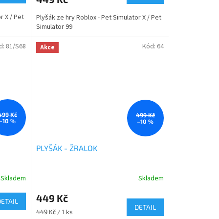
r X / Pet
Plyšák ze hry Roblox - Pet Simulator X / Pet
Simulator 99
d:
81/S68
Kód:
64
Akce
499 Kč
499 Kč
–10 %
–10 %
PLYŠÁK - ŽRALOK
Skladem
Skladem
Průměrné
hodnocení
449 Kč
produktu
DETAIL
je
DETAIL
Měrná
449 Kč / 1 ks
4,8