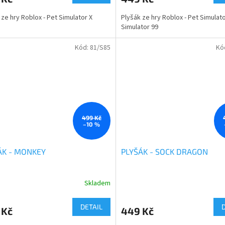
je
5,0
 ze hry Roblox - Pet Simulator X
Plyšák ze hry Roblox - Pet Simulato
z
Simulator 99
5
ček.
hvězdiček.
Kód:
81/S85
Kó
499 Kč
–10 %
ÁK - MONKEY
PLYŠÁK - SOCK DRAGON
Skladem
rné
cení
ktu
DETAIL
 Kč
449 Kč