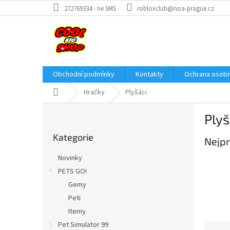
Přejít
272769334 - ne SMS
robloxclub@noa-prague.cz
na
obsah
Obchodní podmínky
Kontakty
Ochrana osobn
Domů
Hračky
Plyšáci
P
Plyš
o
Přeskočit
s
Kategorie
kategorie
Nejpr
t
r
Novinky
a
PETS GO!
n
Gemy
n
í
Peti
p
Itemy
a
Pet Simulator 99
Ř