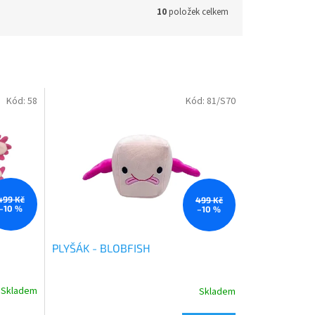
10
položek celkem
Kód:
58
Kód:
81/S70
499 Kč
499 Kč
–10 %
–10 %
PLYŠÁK - BLOBFISH
Skladem
Skladem
Průměrné
hodnocení