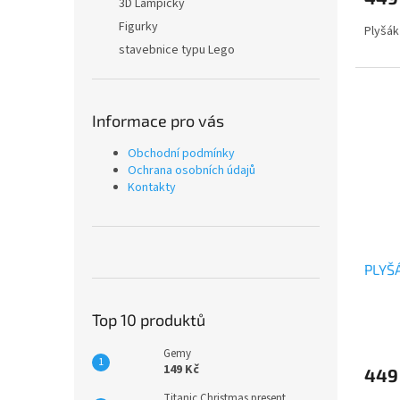
je
3D Lampičky
5,0
Figurky
Plyšák
z
stavebnice typu Lego
5
hvězdi
Informace pro vás
Obchodní podmínky
Ochrana osobních údajů
Kontakty
PLYŠ
Top 10 produktů
Průmě
hodno
Gemy
produ
149 Kč
449
je
5,0
Titanic Christmas present