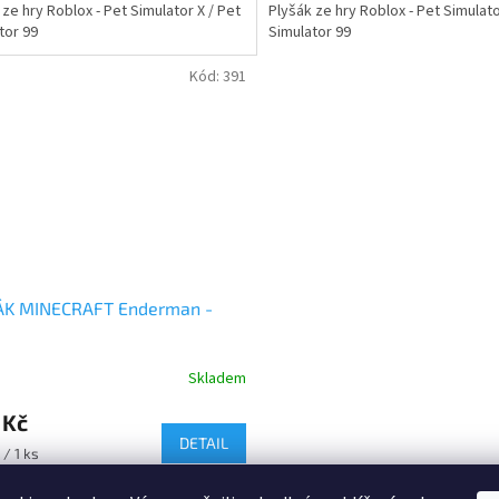
 ze hry Roblox - Pet Simulator X / Pet
Plyšák ze hry Roblox - Pet Simulato
tor 99
Simulator 99
ček.
Kód:
391
ÁK MINECRAFT Enderman -
Skladem
rné
cení
 Kč
ktu
DETAIL
 / 1 ks
 ze hry Minecratft cca 31cm