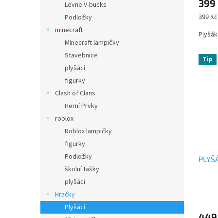
399
produ
Levne V-bucks
je
Měrná
399 Kč 
Podložky
4,5
cena:
minecraft
z
Plyšák
5
MInecraft lampičky
hvězdi
Stavebnice
Tip
plyšáci
figurky
Clash of Clans
Herní Prvky
roblox
Roblox lampičky
figurky
Podložky
PLYŠ
školní tašky
plyšáci
Průmě
Hračky
hodno
Plyšáci
produ
449