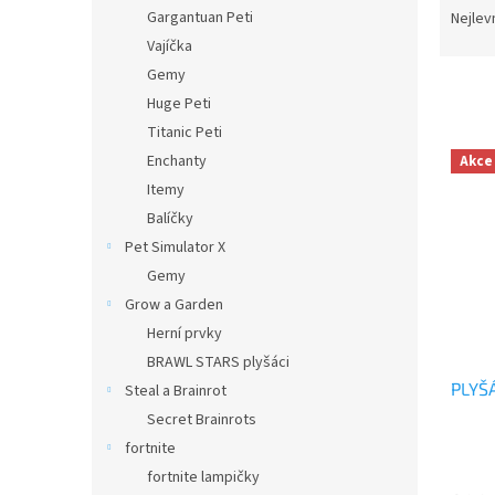
n
a
Gargantuan Peti
Nejlev
e
z
Vajíčka
l
e
Gemy
n
Huge Peti
í
Titanic Peti
p
V
r
Enchanty
Akce
ý
o
Itemy
p
d
Balíčky
i
u
s
Pet Simulator X
k
p
Gemy
t
r
Grow a Garden
ů
o
Herní prvky
d
BRAWL STARS plyšáci
u
PLYŠ
k
Steal a Brainrot
t
Secret Brainrots
ů
fortnite
Průmě
fortnite lampičky
hodno