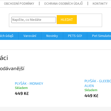
OBCHODNÍ PODMÍNKY
OCHRANA OSOBNÍCH ÚDAJŮ
KONTAKTY
HLEDAT
ích údajů
Varování
Novinky
PETS GO!
Pet Simulato
áci
odávanější
PLYŠÁK - GLEEB
PLYŠÁK - MONKEY
ALIEN
Skladem
Skladem
449 Kč
449 Kč