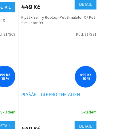
produktu
DETAIL
449 Kč
DETAIL
je
3,0
Plyšák ze hry Roblox - Pet Simulator X / Pet
z
r X
Simulator 99
5
hvězdiček.
d:
81/S69
Kód:
81/S71
499 Kč
499 Kč
–10 %
–10 %
PLYŠÁK - GLEEBO THE ALIEN
Skladem
Skladem
DETAIL
DETAIL
449 Kč