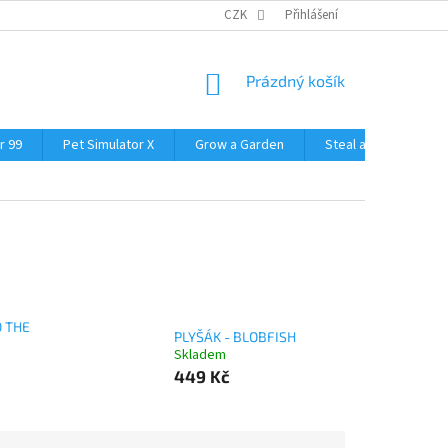
CZK
Přihlášení
NÁKUPNÍ
Prázdný košík
KOŠÍK
r 99
Pet Simulator X
Grow a Garden
Steal a Brainrot
O THE
PLYŠÁK - BLOBFISH
Skladem
449 Kč