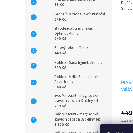
Plyšák
z
99 Kč
Simula
5
Levitující astronaut -vícefunkční
hvězdi
749 Kč
Stavebnice transformers
Optimus Prime
649 Kč
Bojový robot - Matrix
449 Kč
Roblox - Sada figurek Zombie
599 Kč
Roblox - Velká Sada figurek
Davy Jones
PLYŠ
549 Kč
velký
Svět Minecraft - magnetická
stavebnice sada 32 dílný set
Průmě
299 Kč
hodno
449
produ
Svět Minecraft - magnetická
je
stavebnice sada 320 dílný set
Měrná
449 Kč
5,0
1 900 Kč
cena:
z
Plyšák