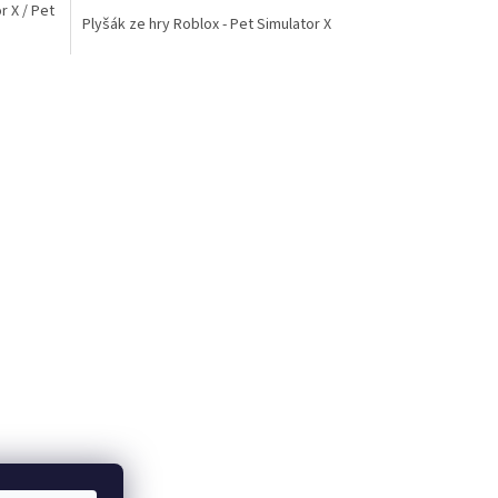
cena:
r X / Pet
z
Plyšák ze hry Roblox - Pet Simulator X
5
hvězdiček.