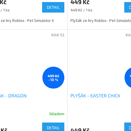
 Kč
449 Kč
ktu
produktu
DETAIL
je
Měrná
/ 1 ks
449 Kč / 1 ks
4,5
cena:
z
 ze hry Roblox - Pet Simulator X
Plyšák ze hry Roblox - Pet Simulato
5
ček.
hvězdiček.
Kód:
52
Kó
499 Kč
–10 %
ÁK - DRAGON
PLYŠÁK - EASTER CHICK
Skladem
rné
Průměrné
cení
hodnocení
ktu
produktu
DETAIL
 Kč
449 Kč