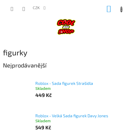
Přejít
NÁKUP
na
CZK
obsah
KOŠÍK
figurky
Nejprodávanější
Roblox - Sada figurek Strašidla
Skladem
449 Kč
Roblox - Velká Sada figurek Davy Jones
Skladem
549 Kč