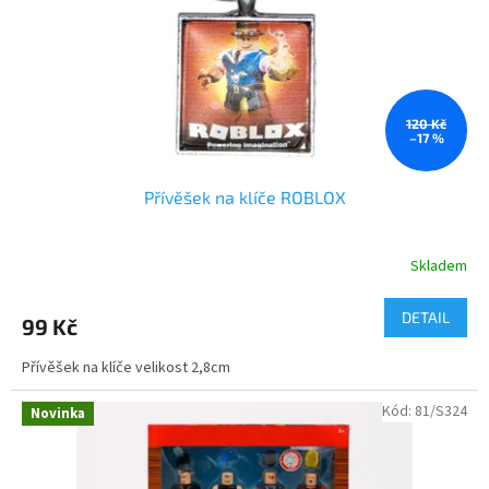
o
d
u
k
t
ů
120 Kč
–17 %
Přívěšek na klíče ROBLOX
Skladem
Průměrné
hodnocení
produktu
DETAIL
99 Kč
je
5,0
Přívěšek na klíče velikost 2,8cm
z
5
Kód:
81/S324
hvězdiček.
Novinka