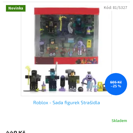
Kód:
81/S327
Novinka
605 Kč
–25 %
Roblox - Sada figurek Strašidla
Skladem
449 Kč