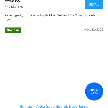
DETAIL
Měrná
449 Kč / 1 ks
cena:
Akční figurky z oblíbené hry Roblox. Velikost: 6 – 9 cm pro děti od
3let.
Kód:
81/S326
Novinka
605 Kč
–9 %
Roblox - Velká Sada figurek Davy Jones