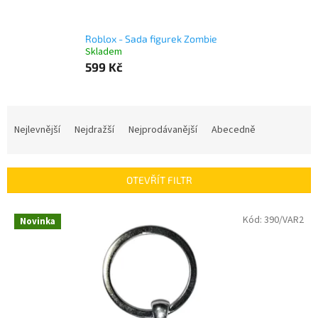
Roblox - Sada figurek Zombie
Skladem
599 Kč
Ř
a
Nejlevnější
Nejdražší
Nejprodávanější
Abecedně
z
e
n
OTEVŘÍT FILTR
í
p
V
Kód:
390/VAR2
r
Novinka
ý
o
p
d
i
u
s
k
p
t
r
ů