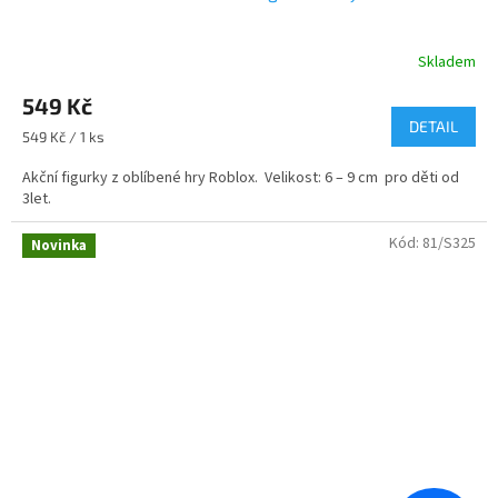
Skladem
549 Kč
DETAIL
Měrná
549 Kč / 1 ks
cena:
Akční figurky z oblíbené hry Roblox. Velikost: 6 – 9 cm pro děti od
3let.
Kód:
81/S325
Novinka