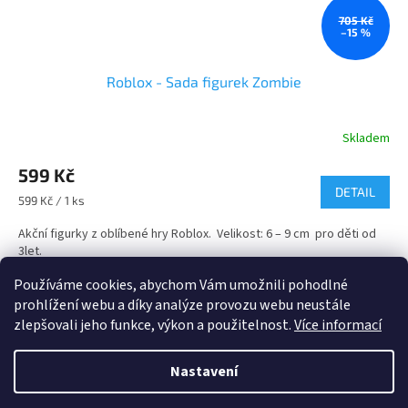
705 Kč
–15 %
Roblox - Sada figurek Zombie
Skladem
599 Kč
DETAIL
Měrná
599 Kč / 1 ks
cena:
Akční figurky z oblíbené hry Roblox. Velikost: 6 – 9 cm pro děti od
3let.
Používáme cookies, abychom Vám umožnili pohodlné
5
položek celkem
O
prohlížení webu a díky analýze provozu webu neustále
v
zlepšovali jeho funkce, výkon a použitelnost.
Více informací
l
Z
á
á
d
Nastavení
Vytvořil Shoptet
p
a
a
c