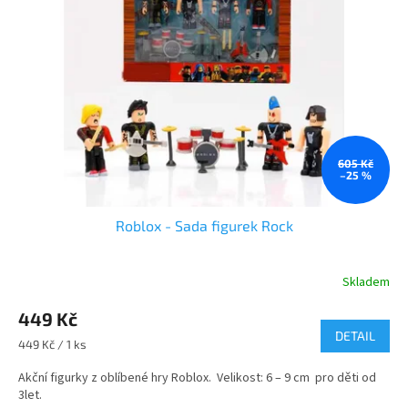
605 Kč
–25 %
Roblox - Sada figurek Rock
Skladem
449 Kč
DETAIL
Měrná
449 Kč / 1 ks
cena:
Akční figurky z oblíbené hry Roblox. Velikost: 6 – 9 cm pro děti od
3let.