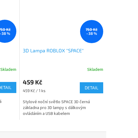
750 Kč
750 Kč
–38 %
–38 %
3D Lampa ROBLOX "SPACE"
Skladem
Skladem
459 Kč
DETAIL
DETAIL
Měrná
459 Kč / 1 ks
cena:
á
Stylové noční světlo SPACE 3D černá
základna pro 3D lampy s dálkovým
ovládáním a USB kabelem