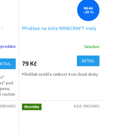
99 Kč
–20 %
 -
Přívěšek na klíče MINECRAFT malý
yprodáno
Skladem
Průměrné
hodnocení
produktu
DETAIL
79 Kč
DETAIL
je
4,0
Přívěšek na klíče velikost 4 cm různé druhy
z
ass"
5
ass" pod
hvězdiček.
a guma,
ní custom
399/VAR2
Kód:
390/VAR2
Novinka