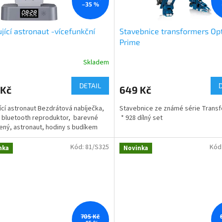
–35 %
ující astronaut -vícefunkční
Stavebnice transformers Op
Prime
Skladem
rné
cení
ktu
DETAIL
 Kč
649 Kč
jící astronaut Bezdrátová nabíječka,
Stavebnice ze známé série Trans
 bluetooth reproduktor, barevné
* 928 dílný set
ený, astronaut, hodiny s budíkem
ček.
Kód:
81/S325
Kód
nka
Novinka
705 Kč