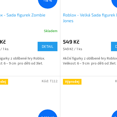
–15 %
x - Sada figurek Zombie
Roblox - Velká Sada figurek
Jones
Skladem
 Kč
549 Kč
DETAIL
Měrná
/ 1 ks
549 Kč / 1 ks
cena:
figurky z oblíbené hry Roblox.
Akční figurky z oblíbené hry Roblo
t: 6 – 9 cm pro děti od 3let.
Velikost: 6 – 9 cm pro děti od 3let.
Kód:
T112
odej
Výprodej