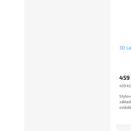
3D L
Průmě
hodno
459
produ
je
Měrná
459 Kč 
5,0
cena:
z
Stylov
5
základ
hvězdi
ovlád