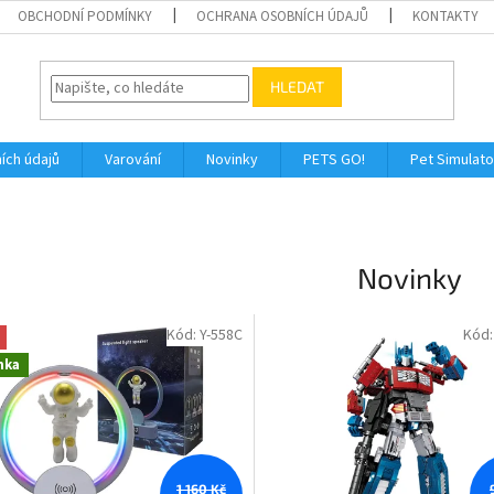
OBCHODNÍ PODMÍNKY
OCHRANA OSOBNÍCH ÚDAJŮ
KONTAKTY
HLEDAT
ích údajů
Varování
Novinky
PETS GO!
Pet Simulato
Novinky
Kód:
Y-558C
Kód
nka
1 160 Kč