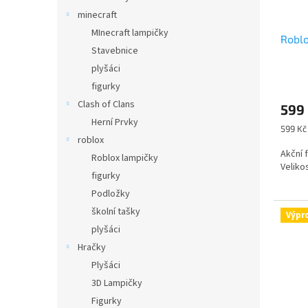
minecraft
MInecraft lampičky
Roblo
Stavebnice
plyšáci
figurky
Clash of Clans
599
Herní Prvky
Měrná
599 Kč 
roblox
cena:
Akční 
Roblox lampičky
Velikos
figurky
Podložky
školní tašky
Výpr
plyšáci
Hračky
Plyšáci
3D Lampičky
Figurky