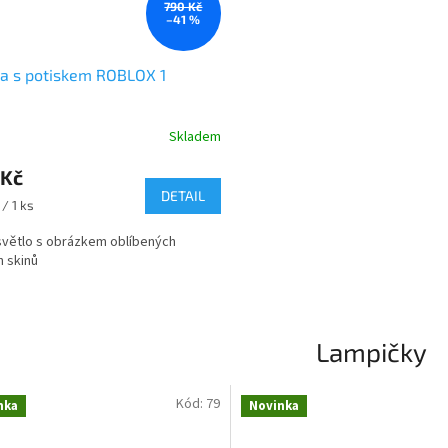
790 Kč
–41 %
a s potiskem ROBLOX 1
Skladem
rné
cení
 Kč
ktu
DETAIL
/ 1 ks
světlo s obrázkem oblíbených
h skinů
ček.
Lampičky
Kód:
79
nka
Novinka