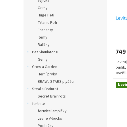
Vajíčka
l
Gemy
Huge Peti
Levit
Titanic Peti
Enchanty
Průmě
Itemy
hodno
Balíčky
produ
749
Pet Simulator X
je
4,0
Gemy
Levitu
z
Grow a Garden
budík,
5
osvětl
hvězdi
Herní prvky
BRAWL STARS plyšáci
Novi
Steal a Brainrot
Secret Brainrots
fortnite
fortnite lampičky
Levne V-bucks
Podložky