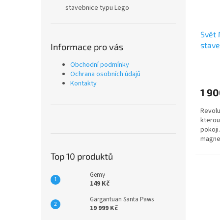
stavebnice typu Lego
Svět 
stave
Informace pro vás
Obchodní podmínky
Ochrana osobních údajů
Kontakty
1 90
Revolu
kterou
pokoji
magnet
Top 10 produktů
Gemy
149 Kč
Gargantuan Santa Paws
19 999 Kč