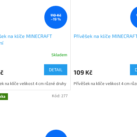
110 Kč
–19 %
šek na klíče MINECRAFT
Přívěšek na klíče MINECRAFT
ní
Skladem
Průměrné
hodnocení
produktu
DETAIL
Kč
109 Kč
je
5,0
ek na klíče velikost 4 cm různé druhy
Přívěšek na klíče velikost 4 cm rů
z
5
Kód:
277
hvězdiček.
nka