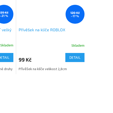
139 Kč
120 Kč
–21 %
–17 %
 velký
Přívěšek na klíče ROBLOX
Skladem
Skladem
Průměrné
hodnocení
produktu
DETAIL
DETAIL
99 Kč
je
5,0
zné druhy
Přívěšek na klíče velikost 2,8cm
z
5
hvězdiček.