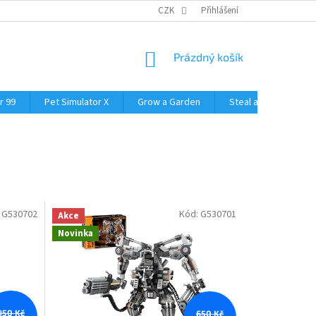
CZK
Přihlášení
NÁKUPNÍ
Prázdný košík
KOŠÍK
r 99
Pet Simulator X
Grow a Garden
Steal a Brainrot
:
G530702
Kód:
G530701
Akce
Novinka
950 Kč
650 Kč