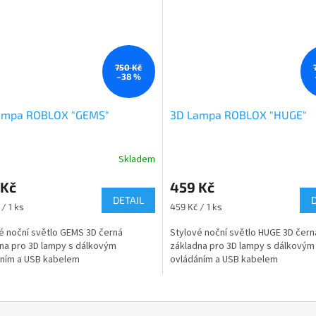
750 Kč
–38 %
ampa ROBLOX "GEMS"
3D Lampa ROBLOX "HUGE"
Skladem
rné
cení
 Kč
459 Kč
ktu
DETAIL
Měrná
/ 1 ks
459 Kč / 1 ks
cena:
é noční světlo GEMS 3D černá
Stylové noční světlo HUGE 3D čern
na pro 3D lampy s dálkovým
základna pro 3D lampy s dálkovým
ček.
áním a USB kabelem
ovládáním a USB kabelem