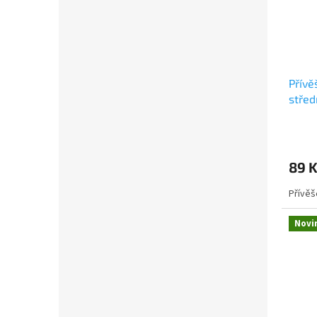
Přívě
střed
89 
Přívěš
Novi