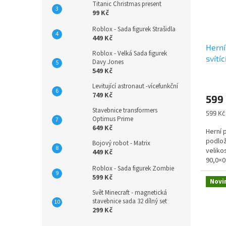
Titanic Christmas present
99 Kč
Roblox - Sada figurek Strašidla
449 Kč
Herní
Roblox - Velká Sada figurek
svítíc
Davy Jones
549 Kč
Průmě
Levitující astronaut -vícefunkční
hodno
749 Kč
599
produ
je
Stavebnice transformers
Měrná
599 Kč 
5,0
Optimus Prime
cena:
649 Kč
z
Herní
5
podlož
Bojový robot - Matrix
hvězdi
veliko
449 Kč
90,0×0
Roblox - Sada figurek Zombie
s...
599 Kč
Novi
Svět Minecraft - magnetická
stavebnice sada 32 dílný set
299 Kč