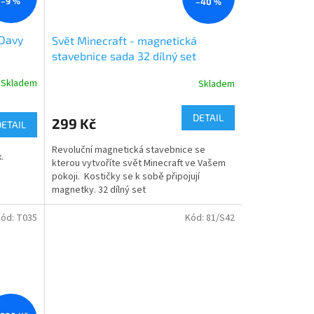
–9 %
–40 %
 Davy
Svět Minecraft - magnetická
stavebnice sada 32 dílný set
Skladem
Skladem
Průměrné
hodnocení
produktu
DETAIL
299 Kč
DETAIL
je
4,0
Revoluční magnetická stavebnice se
z
x.
kterou vytvoříte svět Minecraft ve Vašem
5
pokoji. Kostičky se k sobě připojují
hvězdiček.
magnetky. 32 dílný set
Kód:
T035
Kód:
81/S42