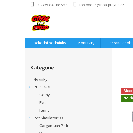
Přejít
272769334 - ne SMS
robloxclub@noa-prague.cz
na
obsah
Obchodní podmínky
Kontakty
Ochrana osobn
P
o
Přeskočit
s
Kategorie
kategorie
t
r
Novinky
a
PETS GO!
n
Akce
Gemy
n
Novi
í
Peti
p
Itemy
a
Pet Simulator 99
n
Gargantuan Peti
e