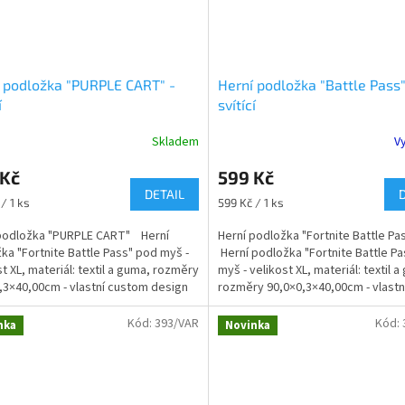
 podložka "PURPLE CART" -
Herní podložka "Battle Pass"
í
svítící
Skladem
V
rné
Průměrné
cení
hodnocení
 Kč
599 Kč
ktu
produktu
DETAIL
je
Měrná
/ 1 ks
599 Kč / 1 ks
3,5
cena:
z
 podložka "PURPLE CART" Herní
Herní podložka "Fortnite Battle P
5
ka "Fortnite Battle Pass" pod myš -
Herní podložka "Fortnite Battle P
ček.
hvězdiček.
st XL, materiál: textil a guma, rozměry
myš - velikost XL, materiál: textil 
,3×40,00cm - vlastní custom design
rozměry 90,0×0,3×40,00cm - vlast
design...
Kód:
393/VAR
Kód:
nka
Novinka