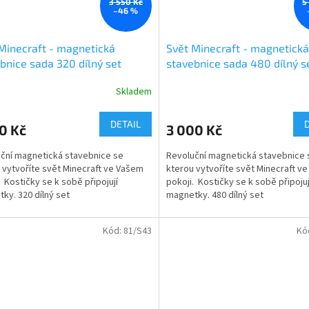
3 550 Kč
5
–46 %
Minecraft - magnetická
Svět Minecraft - magnetická
bnice sada 320 dílný set
stavebnice sada 480 dílný s
Skladem
DETAIL
0 Kč
3 000 Kč
ční magnetická stavebnice se
Revoluční magnetická stavebnice 
 vytvoříte svět Minecraft ve Vašem
kterou vytvoříte svět Minecraft v
. Kostičky se k sobě připojují
pokoji. Kostičky se k sobě připojuj
ky. 320 dílný set
magnetky. 480 dílný set
Kód:
81/S43
Kó