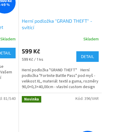
 900 Kč
–49 %
Herní podložka "GRAND THEFT" -
et
svítící
Skladem
Skladem
Průměrné
hodnocení
599 Kč
produktu
DETAIL
je
DETAIL
Měrná
599 Kč / 1 ks
4,7
cena:
se
z
Herní podložka "GRAND THEFT" Herní
e Vašem
5
podložka "Fortnite Battle Pass" pod myš -
í
hvězdiček.
velikost XL, materiál: textil a guma, rozměry
90,0×0,3×40,00cm - vlastní custom design
s...
d:
81/S40
Kód:
396/VAR
Novinka