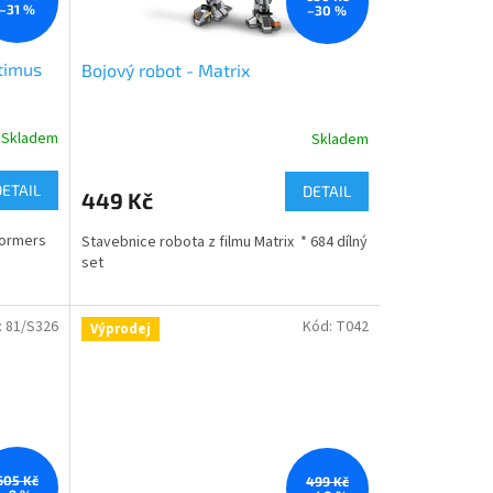
–31 %
–30 %
timus
Bojový robot - Matrix
Skladem
Skladem
DETAIL
DETAIL
449 Kč
formers
Stavebnice robota z filmu Matrix * 684 dílný
set
:
81/S326
Kód:
T042
Výprodej
605 Kč
499 Kč