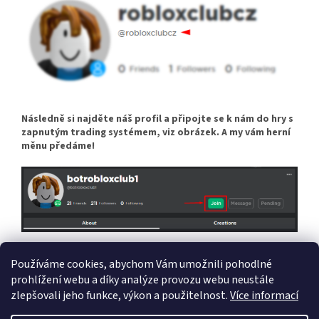
Následně si najděte náš profil a připojte se k nám do hry s
zapnutým trading systémem, viz obrázek. A my vám herní
měnu předáme!
link na náš profil
Používáme cookies, abychom Vám umožnili pohodlné
prohlížení webu a díky analýze provozu webu neustále
zlepšovali jeho funkce, výkon a použitelnost.
Více informací
Z