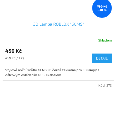
750 Kč
–38 %
3D Lampa ROBLOX "GEMS"
Skladem
Průměrné
hodnocení
459 Kč
produktu
je
Měrná
459 Kč / 1 ks
DETAIL
5,0
cena:
z
Stylové noční světlo GEMS 3D černá základna pro 3D lampy s
5
dálkovým ovládáním a USB kabelem
hvězdiček.
Kód:
273