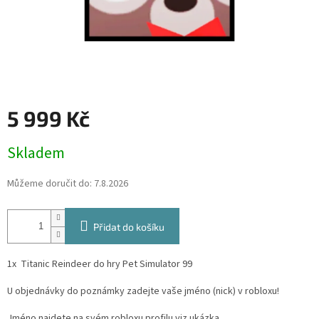
5 999 Kč
Měrná
Skladem
cena:
Můžeme doručit do:
7.8.2026
Přidat do košíku
1x Titanic Reindeer do hry Pet Simulator 99
U objednávky do poznámky zadejte vaše jméno (nick) v robloxu!
Jméno najdete na svém robloxu profilu viz ukázka