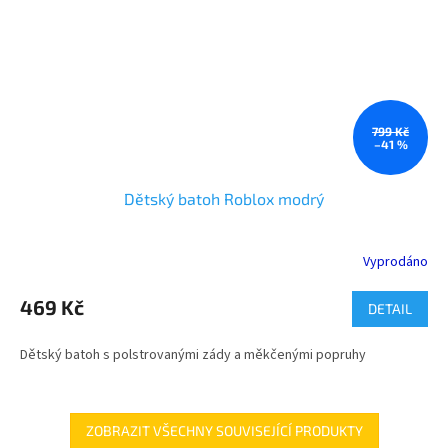
799 Kč
–41 %
Dětský batoh Roblox modrý
Vyprodáno
469 Kč
DETAIL
Dětský batoh s polstrovanými zády a měkčenými popruhy
ZOBRAZIT VŠECHNY SOUVISEJÍCÍ PRODUKTY