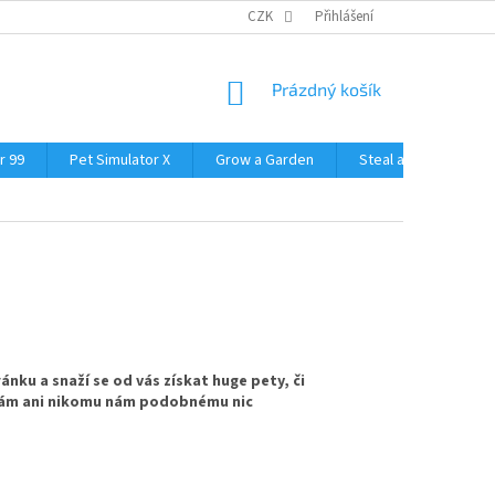
CZK
Přihlášení
NÁKUPNÍ
Prázdný košík
KOŠÍK
r 99
Pet Simulator X
Grow a Garden
Steal a Brainrot
ánku a snaží se od vás získat huge pety, či
 nám ani nikomu nám podobnému nic