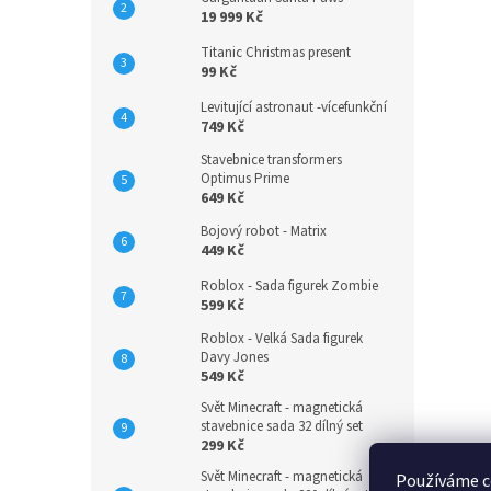
19 999 Kč
Titanic Christmas present
99 Kč
Levitující astronaut -vícefunkční
749 Kč
Stavebnice transformers
Optimus Prime
649 Kč
Bojový robot - Matrix
449 Kč
Roblox - Sada figurek Zombie
599 Kč
Roblox - Velká Sada figurek
Davy Jones
549 Kč
Svět Minecraft - magnetická
stavebnice sada 32 dílný set
299 Kč
Svět Minecraft - magnetická
Používáme c