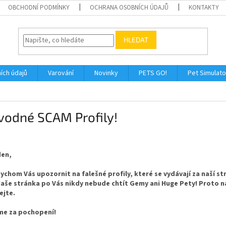
OBCHODNÍ PODMÍNKY
OCHRANA OSOBNÍCH ÚDAJŮ
KONTAKTY
HLEDAT
ích údajů
Varování
Novinky
PETS GO!
Pet Simulato
vodné SCAM Profily!
den,
bychom Vás upozornit na falešné profily, které se vydávají za naší str
aše stránka po Vás nikdy nebude chtít Gemy ani Huge Pety! Proto
ejte.
me za pochopení!