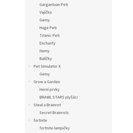
n
Gargantuan Peti
e
Vajíčka
l
Gemy
Huge Peti
Titanic Peti
Enchanty
Itemy
Balíčky
Pet Simulator X
Gemy
Grow a Garden
Herní prvky
BRAWL STARS plyšáci
Steal a Brainrot
Secret Brainrots
fortnite
fortnite lampičky