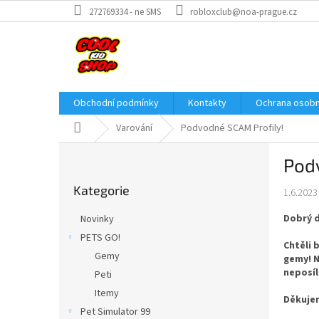
Přejít
272769334 - ne SMS
robloxclub@noa-prague.cz
na
obsah
Obchodní podmínky
Kontakty
Ochrana osobn
Domů
Varování
Podvodné SCAM Profily!
P
Pod
o
Přeskočit
s
Kategorie
kategorie
1.6.2023
t
r
Dobrý 
Novinky
a
PETS GO!
n
Chtěli 
Gemy
n
gemy! N
neposíl
í
Peti
p
Itemy
Děkuje
a
Pet Simulator 99