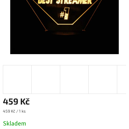
459 Kč
Měrná
459 Kč / 1 ks
cena:
Skladem