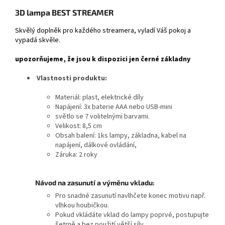
3D lampa BEST STREAMER
Skvělý doplněk pro každého streamera, vyladí Váš pokoj a
vypadá skvěle.
upozorňujeme, že jsou k dispozici jen černé základny
Vlastnosti produktu:
Materiál: plast, elektrické díly
Napájení:
3x baterie AAA nebo USB-mini
světlo se 7 volitelnými barvami.
Velikost: 8,5 cm
Obsah balení: 1ks lampy, základna, kabel na
napájení, dálkové ovládání,
Záruka: 2 roky
Návod na zasunutí a výměnu vkladu:
Pro snadné zasunutí navlhčete konec motivu např.
vlhkou houbičkou.
Pokud vkládáte vklad do lampy poprvé, postupujte
šetrně a bez použití větší síly.