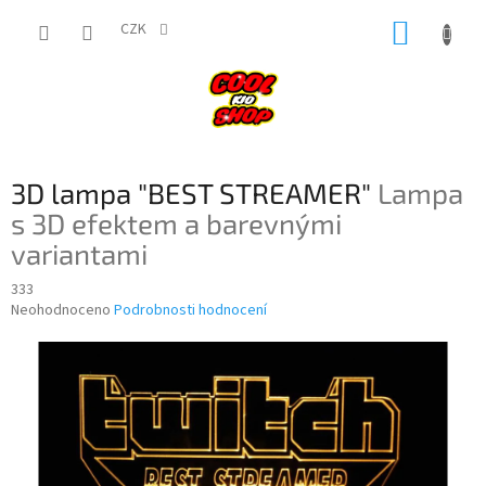
Přejít
NÁKUP
na
CZK
obsah
KOŠÍK
3D lampa "BEST STREAMER"
Lampa
s 3D efektem a barevnými
variantami
333
Průměrné
Neohodnoceno
Podrobnosti hodnocení
hodnocení
produktu
je
0,0
z
5
hvězdiček.